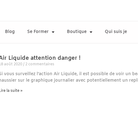
Blog
Se Former
Boutique
Qui suis je
Air Liquide attention danger !
18 août 2020
2 commentaires
Si vous surveillez l’action Air Liquide, il est possible de voir u
haussier sur le graphique journalier avec potentiellement un repli
Lire la suite »