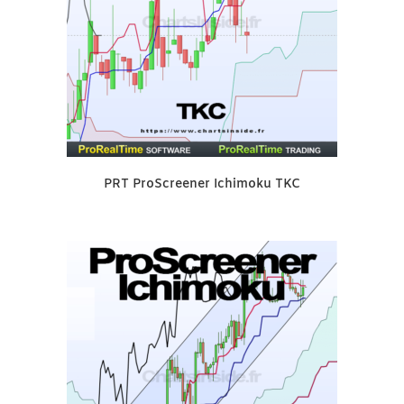
PRT ProScreener Ichimoku TKC